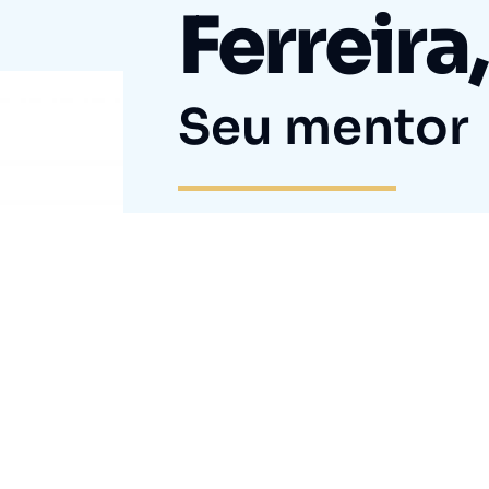
Ferreira,
Seu mentor
Formado em Economia UNIS
graduado em finanças IBME
Criador do Vounabolsa e já 
no Estratégias Vencedoras, 
perdi 40% de todo o meu p
operar no achismo e com 
que decidi estudar a fundo
hoje aplico com meu própri
Estratégias Vencedoras."