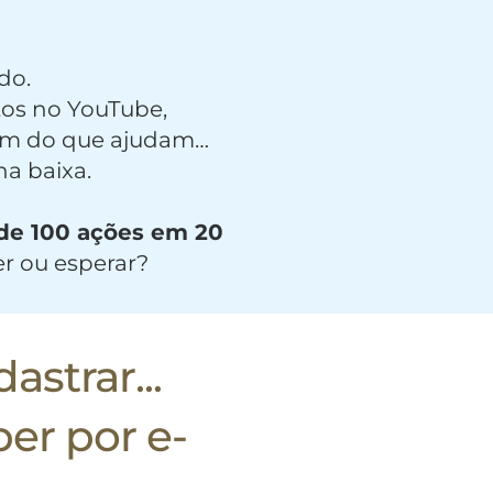
do.
tos no YouTube,
dem do que ajudam…
na baixa.
 de 100 ações em 20
r ou esperar?
astrar...
ber por e-