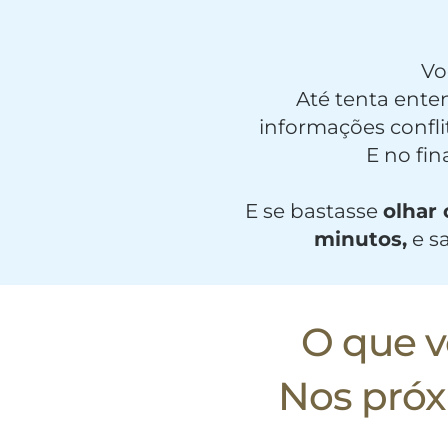
Vo
Até tenta ente
informações confl
E no fin
E se bastasse
olhar
minutos,
e s
O que vo
Nos próxi