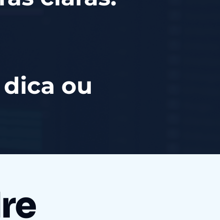
 dica ou
re