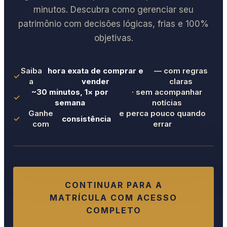
minutos. Descubra como gerenciar seu
patrimônio com decisões lógicas, frias e 100%
objetivas.
Saiba
hora exata de comprar e
— com regras
✓
a
vender
claras
~30 minutos, 1× por
· sem acompanhar
✓
semana
notícias
Ganhe
e perca pouco quando
✓
consistência
com
errar
ASSISTA AO VÍDEO
CONTINUAR PARA A
MATRÍCULA COM ACESSO
COMPLETO