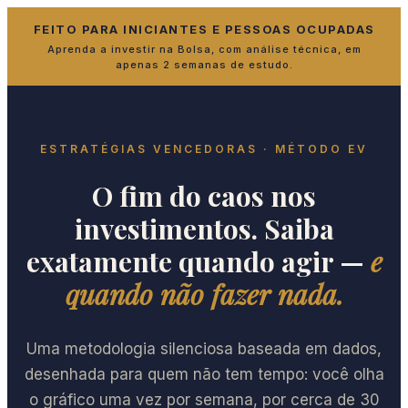
FEITO PARA INICIANTES E PESSOAS OCUPADAS
Aprenda a investir na Bolsa, com análise técnica, em
apenas 2 semanas de estudo.
ESTRATÉGIAS VENCEDORAS · MÉTODO EV
O fim do caos nos
investimentos. Saiba
exatamente quando agir —
e
quando não fazer nada.
Uma metodologia silenciosa baseada em dados,
desenhada para quem não tem tempo: você olha
o gráfico uma vez por semana, por cerca de 30