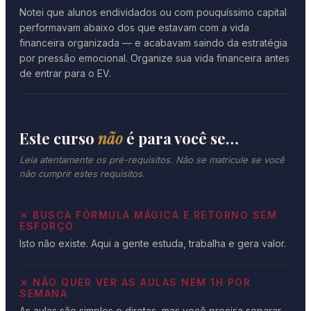
Notei que alunos endividados ou com pouquíssimo capital
performavam abaixo dos que estavam com a vida
financeira organizada — e acabavam saindo da estratégia
por pressão emocional. Organize sua vida financeira antes
de entrar para o EV.
Este curso
não
é para você se…
Leia atentamente os pré-requisitos. Não se matricule se você
não cumprir estes requisitos.
✗ BUSCA FÓRMULA MÁGICA E RETORNO SEM
ESFORÇO
Isto não existe. Aqui a gente estuda, trabalha e gera valor.
✗ NÃO QUER VER AS AULAS NEM 1H POR
SEMANA
As aulas são simples e diretas, mas você precisa separar