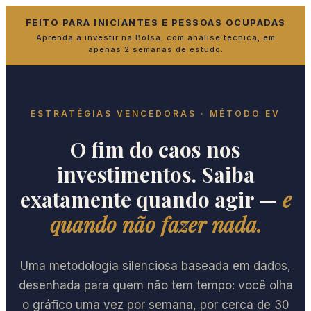
FEITO PARA INICIANTES E PESSOAS OCUPADAS
Aprenda a investir na Bolsa, com análise técnica, em
apenas 2 semanas de estudo.
ESTRATÉGIAS VENCEDORAS · MÉTODO EV
O fim do caos nos
investimentos. Saiba
exatamente quando agir —
e
quando não fazer nada.
Uma metodologia silenciosa baseada em dados,
desenhada para quem não tem tempo: você olha
o gráfico uma vez por semana, por cerca de 30