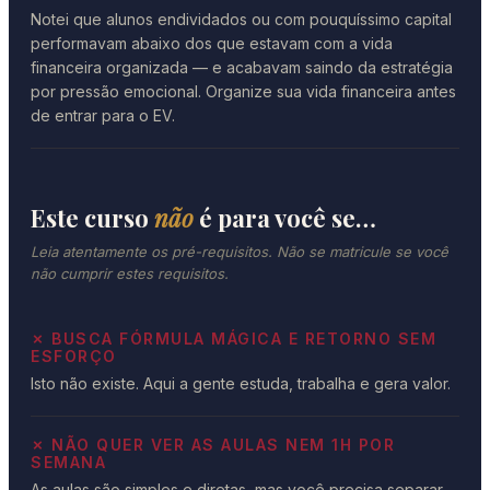
Notei que alunos endividados ou com pouquíssimo capital
performavam abaixo dos que estavam com a vida
financeira organizada — e acabavam saindo da estratégia
por pressão emocional. Organize sua vida financeira antes
de entrar para o EV.
Este curso
não
é para você se…
Leia atentamente os pré-requisitos. Não se matricule se você
não cumprir estes requisitos.
✗ BUSCA FÓRMULA MÁGICA E RETORNO SEM
ESFORÇO
Isto não existe. Aqui a gente estuda, trabalha e gera valor.
✗ NÃO QUER VER AS AULAS NEM 1H POR
SEMANA
As aulas são simples e diretas, mas você precisa separar