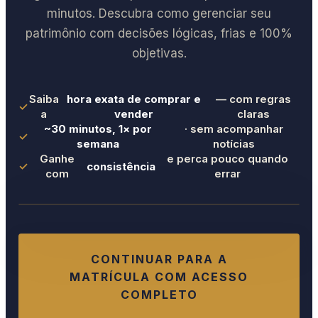
minutos. Descubra como gerenciar seu
patrimônio com decisões lógicas, frias e 100%
objetivas.
Saiba
hora exata de comprar e
— com regras
✓
a
vender
claras
~30 minutos, 1× por
· sem acompanhar
✓
semana
notícias
Ganhe
e perca pouco quando
✓
consistência
com
errar
ASSISTA AO VÍDEO
CONTINUAR PARA A
MATRÍCULA COM ACESSO
COMPLETO