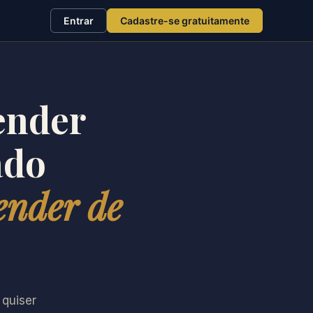
Entrar
Cadastre-se gratuitamente
ender
ado
ender de
 quiser