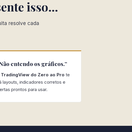
sente isso…
uita resolve cada
Não entendo os gráficos.”
O
TradingView do Zero ao Pro
te
á layouts, indicadores corretos e
lertas prontos para usar.