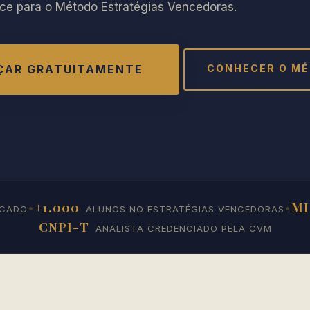
nce para o Método Estratégias Vencedoras.
AR GRATUITAMENTE
CONHECER O MÉ
+1.000
MI
•
•
RCADO
ALUNOS NO ESTRATÉGIAS VENCEDORAS
CNPI-T
ANALISTA CREDENCIADO PELA CVM