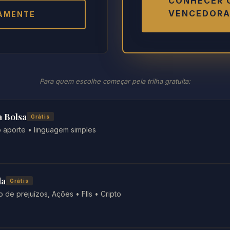
CONHECER 
VENCEDOR
AMENTE
Para quem escolhe começar pela trilha gratuita:
a Bolsa
Grátis
o aporte • linguagem simples
da
Grátis
de prejuízos, Ações • FIIs • Cripto