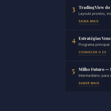
3
TradingView do 
Layouts prontos, in
SAIBA MAIS
4
Estratégias Ven
Programa principal:
CONHECER O EV
5
Milho Futuro —
Intermediário: par
SABER MAIS